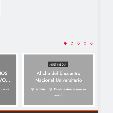
MULTIMEDIA
IOS
Afiche del Encuentro
m
IVOS
Nacional Universitario
2012 Convocatoria 
 CON
Dis
que se
admin
15 años desde que se
S
envió