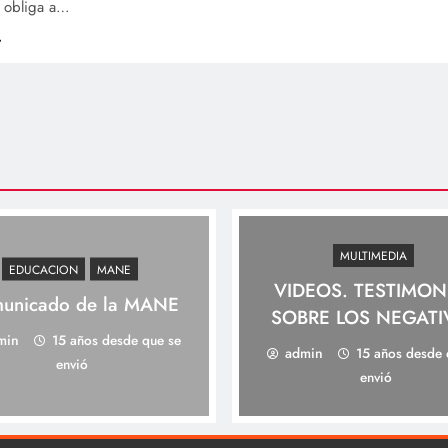
s obliga a…
MULTIMEDIA
EDUCACION
MANE
VIDEOS. TESTIMON
unicado de la MANE
SOBRE LOS NEGAT
min
15 años desde que se
IMPACTOS DEL TLC
admin
15 años desde 
envió
ESTADOS UNIDO
envió