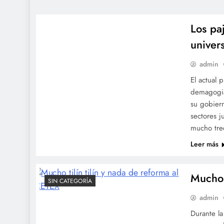
SIN CATEGORÍA
Los pa
univer
admin
El actual 
demagogia
su gobiern
sectores j
mucho tre
Leer más
Mucho 
SIN CATEGORÍA
admin
Durante l