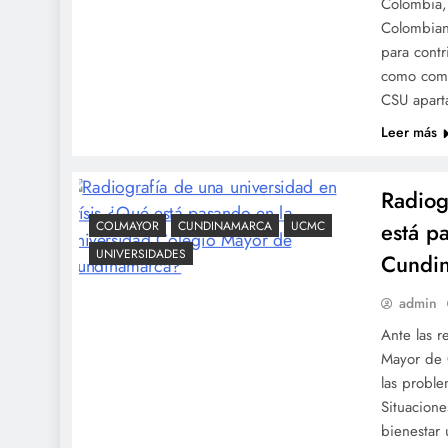
Colombia, 
Colombiana
para contr
como comun
CSU aparta
Leer más
Radiog
está p
COLMAYOR
CUNDINAMARCA
UCMC
UNIVERSIDADES
Cundi
admin
Ante las r
Mayor de C
las proble
Situacione
bienestar 