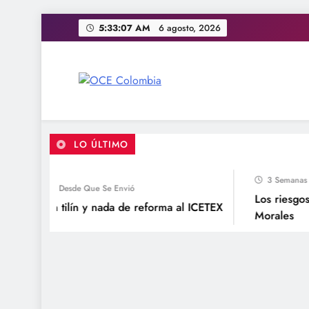
Saltar
5:33:08 AM
6 agosto, 2026
al
contenido
OCE Colombia
Organización Colombiana de Estudiantes
LO ÚLTIMO
3 Semanas Des
3 Semanas Desde Que Se Envió
Los riesgos pa
cho tilín tilín y nada de reforma al ICETEX
Morales