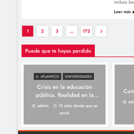
incluso lo
Leer más
1
2
3
…
172
Puede que te hayas perdido
U. ATLANTICO
UNIVERSIDADES
Crisis en la educación
Com
pública. Realidad en la
ad
Universidad del Atlántico
admin
12 años desde que se
envió