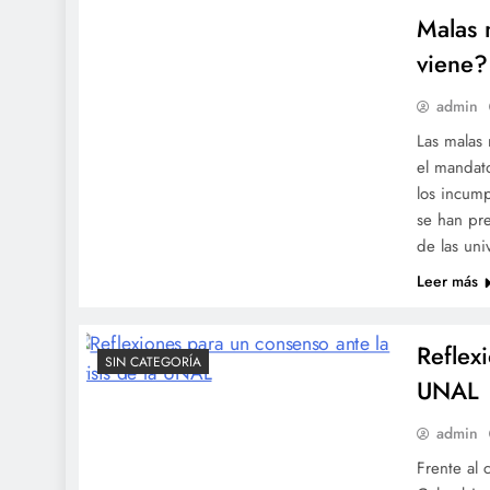
Malas 
viene?
admin
Las malas 
el mandat
los incum
se han pre
de las un
Leer más
Reflex
SIN CATEGORÍA
UNAL
admin
Frente al