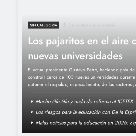
3 días desde que se envió
SIN CATEGORÍA
Los pajaritos en el aire 
nuevas universidades
mandato
El actual presidente Gustavo Petro, haciendo gala 
tos de
construir cerca de 100 nuevas universidades durante
os. Las
obtener el respaldo, especialmente, de los sectores 
estudiantil. Como del dicho al hecho hay mucho trec
su mandato, el…
Mucho tilín tilín y nada de reforma al ICETEX
Los riesgos para la educación con De la Espri
Malas noticias para la educación en 2026: ¿