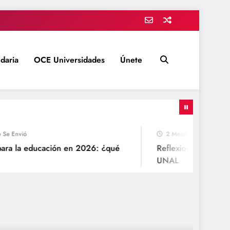
daria
OCE Universidades
Únete
Envió
2 Meses Desde Que Se Env
a la educación en 2026: ¿qué
Reflexiones para un con
UNAL