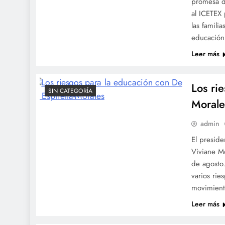
promesa de
al ICETEX
las famili
educación 
Leer más
Los ri
SIN CATEGORÍA
Morale
admin
El preside
Viviane Mo
de agosto.
varios rie
movimient
Leer más
SIN CATEGORÍA