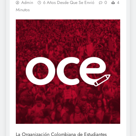
Admin
6 Años Desde Que Se Envió
0
4
Minutos
La Organización Colombiana de Estudiantes