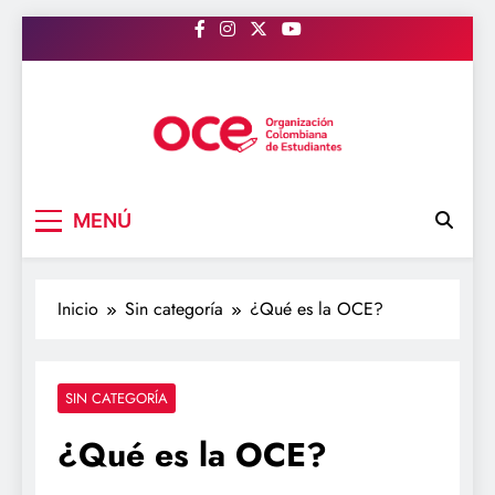
Saltar
al
contenido
OCE Colombia
Organización Colombiana de Estudiantes
MENÚ
Inicio
Sin categoría
¿Qué es la OCE?
SIN CATEGORÍA
¿Qué es la OCE?