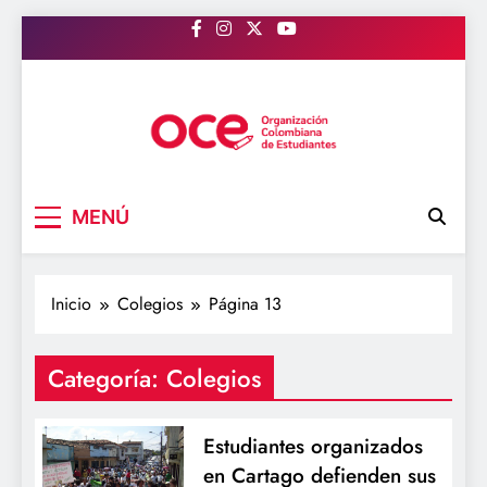
Saltar
al
contenido
OCE Colombia
Organización Colombiana de Estudiantes
MENÚ
Inicio
Colegios
Página 13
Categoría:
Colegios
Estudiantes organizados
en Cartago defienden sus