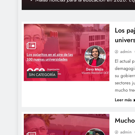
Los pa
univer
admin
El actual 
demagogia
SIN CATEGORÍA
su gobiern
sectores j
mucho tre
Leer más
Mucho 
admin