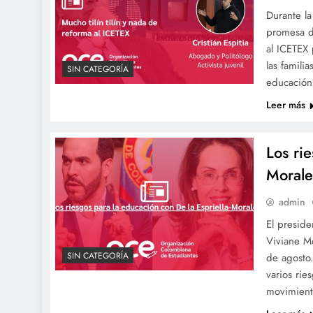
Durante l
promesa de
al ICETEX
las famili
SIN CATEGORÍA
educación 
Leer más
Los ri
Morale
admin
El preside
Viviane Mo
SIN CATEGORÍA
de agosto.
varios rie
movimient