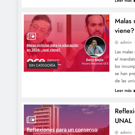
Leer más
Malas 
viene?
admin
Las malas 
el mandat
SIN CATEGORÍA
los incum
se han pre
de las un
Leer más
Reflex
UNAL
admin