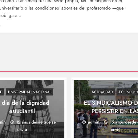
s como la ausencia de una sede propia, las limitaciones en el
universitario o las condiciones laborales del profesorado —que
s obliga a…
E
UNIVERSIDAD NACIONAL
ACTUALIDAD
ECONOMI
l día de la dignidad
EL SINDICALISMO 
estudiantil
PERSISTIR EN LA
BANDERAS
min
12 años desde que se
admin
15 años desde 
REIVINDICATIVAS
envió
envió
PATRIÓTICAS