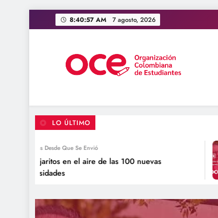
Saltar
8:40:59 AM
7 agosto, 2026
al
contenido
OCE Colombia
Organización Colombiana de Estudiantes
LO ÚLTIMO
4 Días Desde Que Se Envió
os pajaritos en el aire de las 100 nuevas
niversidades