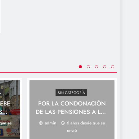
A
SIN CATEGORÍA
DEBE
POR LA CONDONACIÓN
La
S
DE LAS PENSIONES A LAS
so
FAMILIAS DE LA ESCUELA
que se
admin
6 años desde que se
 Y
MATERNAL UPN
envió