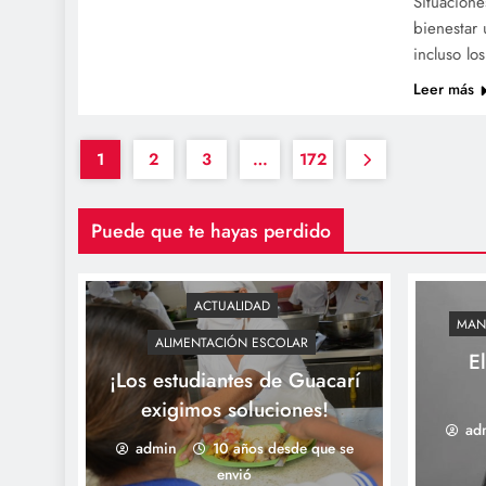
Situacione
bienestar 
incluso lo
Leer más
1
2
3
…
172
Puede que te hayas perdido
ACTUALIDAD
MAN
ALIMENTACIÓN ESCOLAR
E
¡Los estudiantes de Guacarí
exigimos soluciones!
ad
admin
10 años desde que se
envió