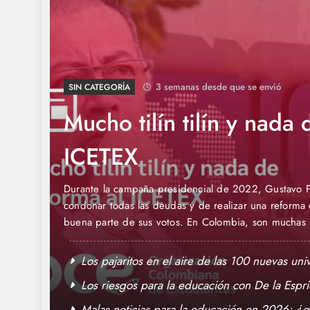
3 semanas desde que se envió
SIN CATEGORÍA
Mucho tilín tilín y nada 
ICETEX
ometió
Durante la campaña presidencial de 2022, Gustavo P
to de
condonar todas las deudas y de realizar una reforma 
buena parte de sus votos. En Colombia, son muchas la
cluir
las dificultades para acceder a una educación pública
Los pajaritos en el aire de las 100 nuevas un
Los riesgos para la educación con De la Espri
Malas noticias para la educación en 2026: ¿