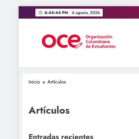
Saltar
6:44:44 PM
6 agosto, 2026
al
contenido
OCE Colombia
Organización Colombiana de Estudiantes
Inicio
Artículos
Artículos
Entradas recientes