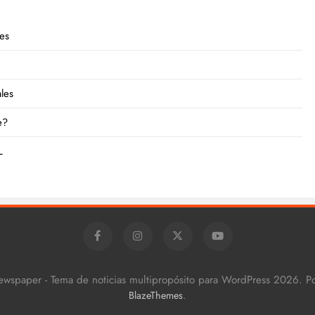
des
ales
e?
L
ewspaper - Tema de noticias multipropósito para WordPress 2026. 
.
BlazeThemes