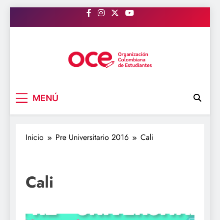
Saltar
al
contenido
OCE Colombia
Organización Colombiana de Estudiantes
MENÚ
Inicio
Pre Universitario 2016
Cali
Cali