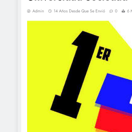
Admin
14 Años Desde Que Se Envió
0
6 