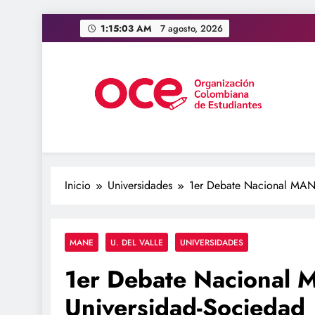
Saltar
1:15:04 AM
7 agosto, 2026
al
contenido
OCE Colombia
Organización Colombiana de Estudiantes
Inicio
Universidades
1er Debate Nacional MANE
MANE
U. DEL VALLE
UNIVERSIDADES
1er Debate Nacional 
Universidad-Sociedad