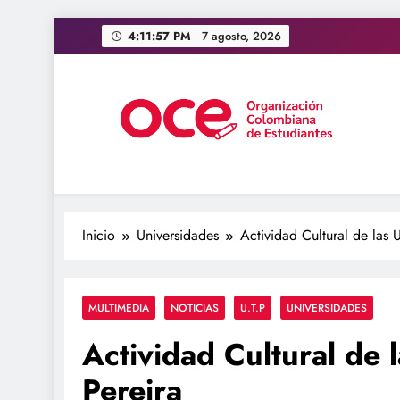
Saltar
4:11:58 PM
7 agosto, 2026
al
contenido
OCE Colombia
Organización Colombiana de Estudiantes
Inicio
Universidades
Actividad Cultural de las 
MULTIMEDIA
NOTICIAS
U.T.P
UNIVERSIDADES
Actividad Cultural de 
Pereira