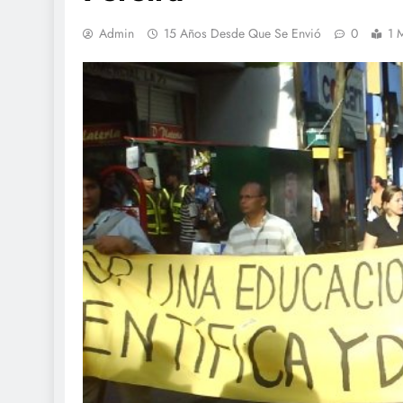
Admin
15 Años Desde Que Se Envió
0
1 