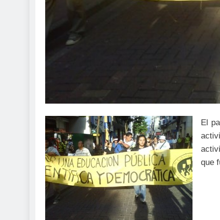
El p
acti
activ
que f