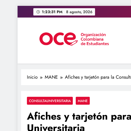
Saltar
1:23:32 PM
8 agosto, 2026
al
contenido
OCE Colombia
Organización Colombiana de Estudiantes
Inicio
MANE
Afiches y tarjetón para la Consult
CONSULTAUNIVERSITARIA
MANE
Afiches y tarjetón par
Universitaria