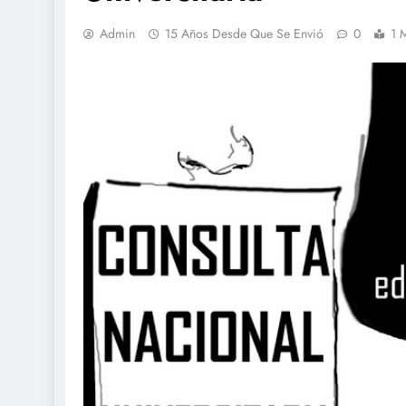
Admin
15 Años Desde Que Se Envió
0
1 