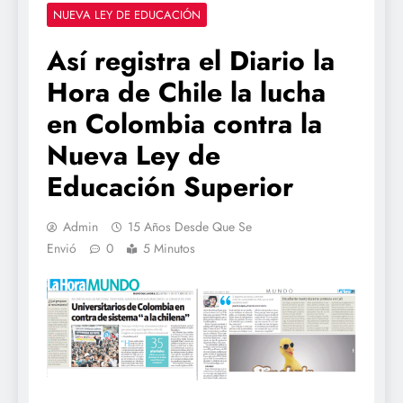
NUEVA LEY DE EDUCACIÓN
Así registra el Diario la
Hora de Chile la lucha
en Colombia contra la
Nueva Ley de
Educación Superior
Admin
15 Años Desde Que Se
Envió
0
5 Minutos