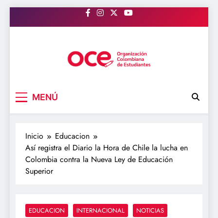
Saltar
al
contenido
OCE Colombia
Organización Colombiana de Estudiantes
MENÚ
Inicio
Educacion
Así registra el Diario la Hora de Chile la lucha en
Colombia contra la Nueva Ley de Educación
Superior
EDUCACION
INTERNACIONAL
NOTICIAS