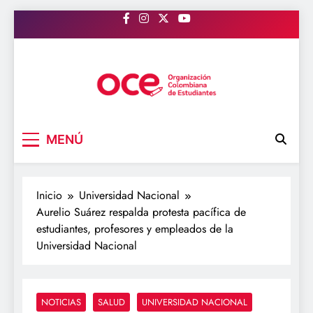
Saltar
al
contenido
OCE Colombia
Organización Colombiana de Estudiantes
MENÚ
Inicio
Universidad Nacional
Aurelio Suárez respalda protesta pacífica de
estudiantes, profesores y empleados de la
Universidad Nacional
NOTICIAS
SALUD
UNIVERSIDAD NACIONAL