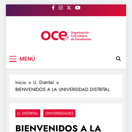
Saltar
al
contenido
OCE Colombia
Organización Colombiana de Estudiantes
MENÚ
Inicio
U. Distrital
BIENVENIDOS A LA UNIVERSIDAD DISTRITAL
U. DISTRITAL
UNIVERSIDADES
BIENVENIDOS A LA