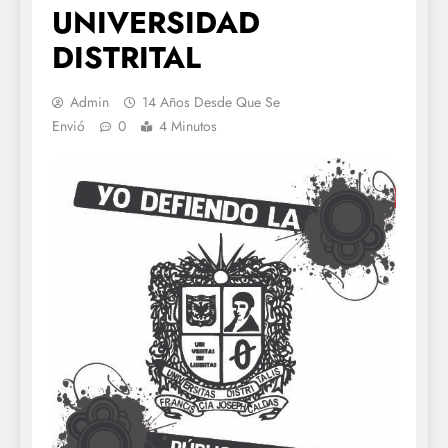
UNIVERSIDAD
DISTRITAL
Admin
14 Años Desde Que Se
Envió
0
4 Minutos