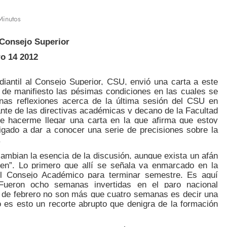
Minutos
l Consejo Superior
ro 14 2012
diantil al Consejo Superior, CSU, envió una carta a este
 de manifiesto las pésimas condiciones en las cuales se
unas reflexiones acerca de la última sesión del CSU en
ante de las directivas académicas y decano de la Facultad
de hacerme llegar una carta en la que afirma que estoy
igado a dar a conocer una serie de precisiones sobre la
.
ambian la esencia de la discusión, aunque exista un afán
bien”. Lo primero que allí se señala va enmarcado en la
el Consejo Académico para terminar semestre. Es aquí
Fueron ocho semanas invertidas en el paro nacional
17 de febrero no son más que cuatro semanas es decir una
 es esto un recorte abrupto que denigra de la formación