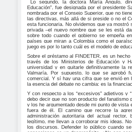
Lo segundo, la doctora María Angulo, dire
Educación”, fue designada por el presidente S
nombrada por el Consejo Superior, que no tiene
las directivas, más allá de si preside o no el
esta funcionaria. No olvidemos que ya mostró s
privada –el nuevo nombre que se les está dan
sobre todo cuando el gobierno se empeña en 
países que miran a Colombia como el paraíso p
juego es por lo tanto cuál es el modelo de educ
Sobre el préstamo al FINDETER, es un hecho q
través de los Ministerios de Educación y Ha
universidad y en quitarle definitivamente la r
Valmaría. Por supuesto, lo que se aprobó fu
comercial. Y sí hay una cifra que se envió en
la esencia del debate no cambia: es la financiac
Y con respecto a los “excesivos” adjetivos y “
debo decir que no son producto del fanatismo po
y los he argumentado desde mi punto de vista 
fuera de él. El camino que recorre la agres
administración autoritaria del actual recto
legítimo, me llevan a corroborar mis ideas. No
los discursos. Defender lo público cuando se 