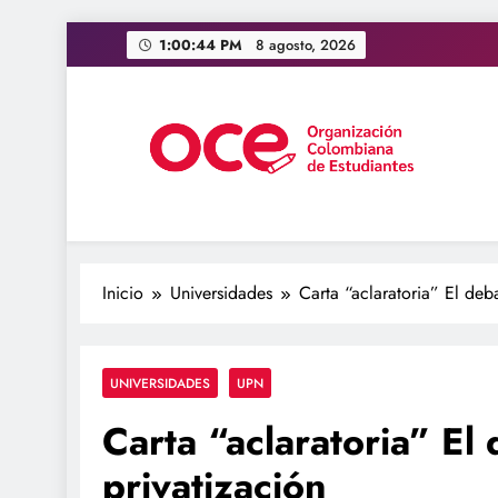
Saltar
1:00:44 PM
8 agosto, 2026
al
contenido
OCE Colombia
Organización Colombiana de Estudiantes
Inicio
Universidades
Carta “aclaratoria” El deb
UNIVERSIDADES
UPN
Carta “aclaratoria” El
privatización