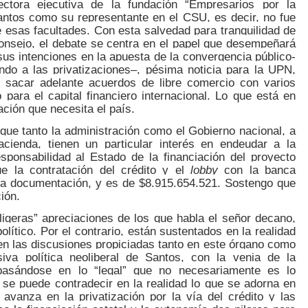
ctora ejecutiva de la fundación “Empresarios por la
antos como su representante en el CSU, es decir, no fue
 esas facultades. Con esta salvedad para tranquilidad de
 Consejo, el debate se centra en el papel que desempeñará
us intenciones en la apuesta de la convergencia público-
do a las privatizaciones–, pésima noticia para la UPN,
sacar adelante acuerdos de libre comercio con varios
ara el capital financiero internacional. Lo que está en
ación que necesita el país.
ue tanto la administración como el Gobierno nacional, a
cienda, tienen un particular interés en endeudar a la
esponsabilidad al Estado de la financiación del proyecto
e la contratación del crédito y el
lobby
con la banca
 la documentación, y es de $8.915.654.521. Sostengo que
ión.
ligeras” apreciaciones de los que habla el señor decano,
lítico. Por el contrario, están sustentados en la realidad
en las discusiones propiciadas tanto en este órgano como
iva política neoliberal de Santos, con la venia de la
r, basándose en lo “legal” que no necesariamente es lo
 se puede contradecir en la realidad lo que se adorna en
avanza en la privatización por la vía del crédito y las