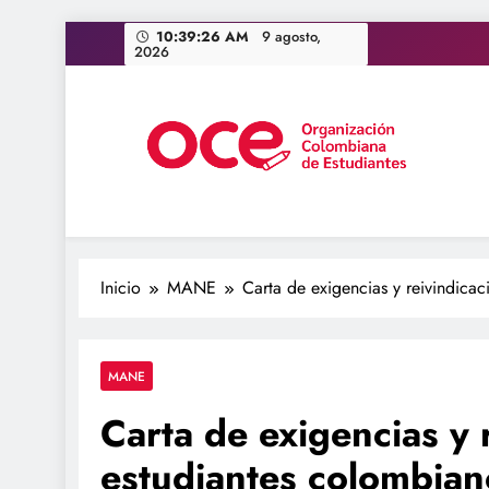
Saltar
10:39:27 AM
9 agosto,
2026
al
contenido
OCE Colombia
Organización Colombiana de Estudiantes
Inicio
MANE
Carta de exigencias y reivindica
MANE
Carta de exigencias y 
estudiantes colombian