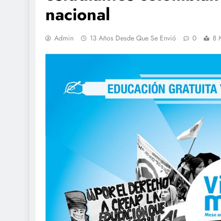
nacional
Admin
13 Años Desde Que Se Envió
0
8 