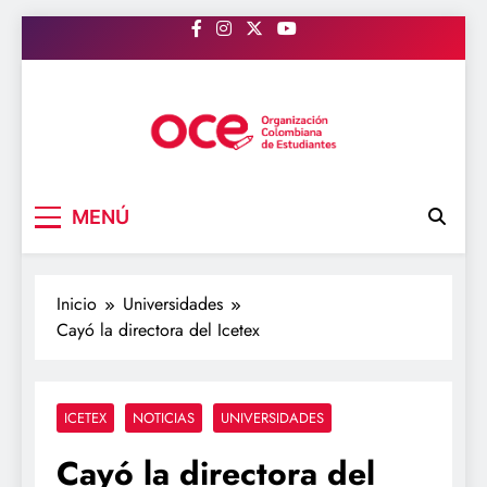
Saltar
al
contenido
OCE Colombia
Organización Colombiana de Estudiantes
MENÚ
Inicio
Universidades
Cayó la directora del Icetex
ICETEX
NOTICIAS
UNIVERSIDADES
Cayó la directora del