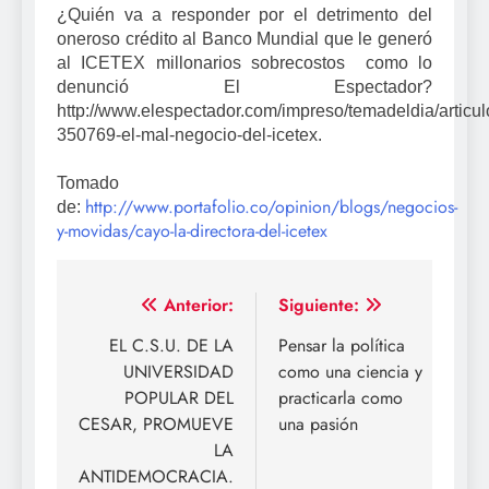
¿Quién va a responder por el detrimento del
oneroso crédito al Banco Mundial que le generó
al ICETEX millonarios sobrecostos como lo
denunció El Espectador?
http://www.elespectador.com/impreso/temadeldia/articul
350769-el-mal-negocio-del-icetex.
Tomado
http://www.portafolio.co/opinion/blogs/negocios-
de:
y-movidas/cayo-la-directora-del-icetex
Navegación
Anterior:
Siguiente:
de
EL C.S.U. DE LA
Pensar la política
UNIVERSIDAD
como una ciencia y
entradas
POPULAR DEL
practicarla como
CESAR, PROMUEVE
una pasión
LA
ANTIDEMOCRACIA.