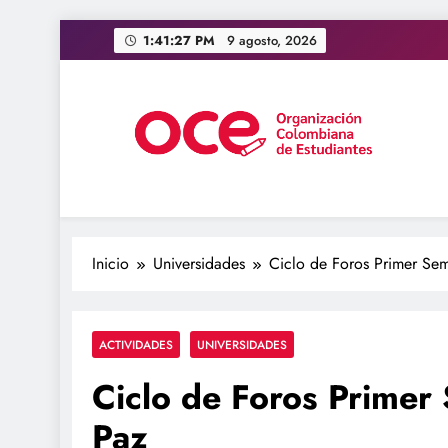
Saltar
1:41:28 PM
9 agosto, 2026
al
contenido
OCE Colombia
Organización Colombiana de Estudiantes
Inicio
Universidades
Ciclo de Foros Primer Sem
ACTIVIDADES
UNIVERSIDADES
Ciclo de Foros Primer
Paz