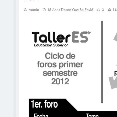
Admin
15 Años Desde Que Se Envió
0
1 