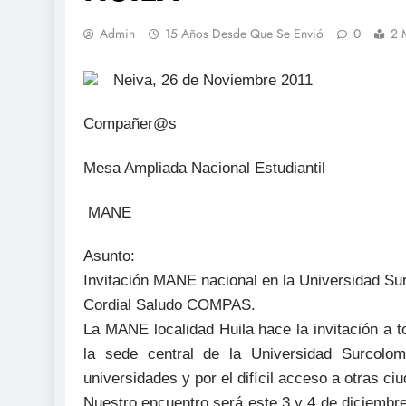
Admin
15 Años Desde Que Se Envió
0
2 
Neiva, 26 de Noviembre 2011
Compañer@s
Mesa Ampliada Nacional Estudiantil
MANE
Asunto:
Invitación MANE nacional en la Universidad Su
Cordial Saludo COMPAS.
La MANE localidad Huila hace la invitación a 
la sede central de la Universidad Surcolo
universidades y por el difícil acceso a otras ci
Nuestro encuentro será este 3 y 4 de diciembr