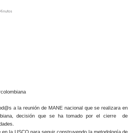
Minutos
rcolombiana
tod@s a la reunión de MANE nacional que se realizara en
mbiana, decisión que se ha tomado por el cierre
de
udades.
e en la USCO para seguir construyendo la metodología de