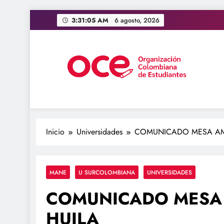
Saltar
3:31:06 AM
6 agosto, 2026
al
contenido
OCE Colombia
Organización Colombiana de Estudiantes
Inicio
Universidades
COMUNICADO MESA AMP
MANE
U SURCOLOMBIANA
UNIVERSIDADES
COMUNICADO MESA 
HUILA