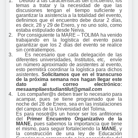
1.
Debido a las características del Encuentro, los
temas a tratar y la necesidad de que las
discusiones tengan el tiempo suficiente y
garantizar la asistencia a la totalidad del evento,
definimos que el encuentro debe durar 2 días,
es decir, 28 y 29 de Enero, y no uno solo, como
estaba estipulado desde Neiva.
2.
Por consiguiente la MARE – TOLIMA ha venido
trabajando en la logística del evento para
garantizar que los 2 días del evento se realice
sin contratiempos.
3.
Es necesario que cada delegación de las
diferentes universidades, Institutos, etc, envíe
un número aproximado de asistentes al evento,
esto permitirá coordinar la logística para dichos
asistentes.
Solicitamos que en el transcurso
de la próxima semana nos hagan llegar este
dato al correo electrónico:
mesaampliaestudiantilut@gmail.com
4.
Los compañer@s deben traer lo necesario para
acampar, pues se tiene programado que la
noche del 28 de Enero, sea en las instalaciones
del campus de la Universidad del Tolima.
Es para nosotr@s un honor ser los anfitriones
del
Primer Encuentro Organizativo de la
MANE,
pues sabemos la importancia que tiene
el mismo, para seguir fortaleciendo la
MANE
, y
la construcción de una ley de Educación