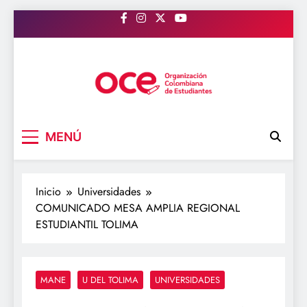
Saltar
al
contenido
OCE Colombia
Organización Colombiana de Estudiantes
MENÚ
Inicio
Universidades
COMUNICADO MESA AMPLIA REGIONAL
ESTUDIANTIL TOLIMA
MANE
U DEL TOLIMA
UNIVERSIDADES