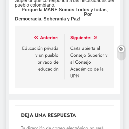
Superior que corresponda a las necesidades del
pueblo colombiano.
Porque la MANE Somos Todos y todas,
Por
Democracia, Soberanía y Paz!
Navegación
Anterior:
Siguiente:
de
Educación privada
Carta abierta al
y un pueblo
Consejo Superior y
entradas
privado de
al Consejo
educación
Académico de la
UPN
DEJA UNA RESPUESTA
Tu dirección de correo electrónico no será