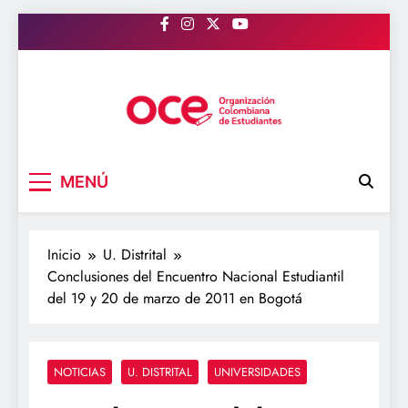
Saltar
al
contenido
OCE Colombia
Organización Colombiana de Estudiantes
MENÚ
Inicio
U. Distrital
Conclusiones del Encuentro Nacional Estudiantil
del 19 y 20 de marzo de 2011 en Bogotá
NOTICIAS
U. DISTRITAL
UNIVERSIDADES