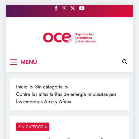
Saltar
al
contenido
OCE Colombia
Organización Colombiana de Estudiantes
MENÚ
Inicio
Sin categoría
Contra las altas tarifas de energía impuestas por
las empresas Air-e y Afinia
SIN CATEGORÍA