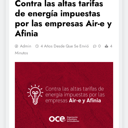
Contra las altas tarifas
de energía impuestas
por las empresas Air-e y
Afinia
Admin
4 Años Desde Que Se Envió
0
4
Minutos