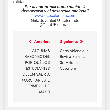
calidad.
¡Por la autonomía como nación, la
democracia y el desarrollo nacional!
www.ocecolombia.com
Grita Juventud U-Externado
@GritaUExternado
Navegación
Anterior:
Siguiente:
de
ALGUNAS
Carta abierta a la
RAZONES DEL
Revista Semana –
entradas
POR QUÈ LOS
Sr. Antonio
ESTUDIANTES
Caballero
DEBEN SALIR A
MARCHAR ESTE
PRIMERO DE
MAYO