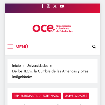
Saltar
al
contenido
OCE Colombia
Organización Colombiana de Estudiantes
MENÚ
Inicio
Universidades
De los TLC´s, la Cumbre de las Américas y otras
indignidades.
REP. ESTUDIANTIL U. EXTERNADO
UNIVERSIDADES