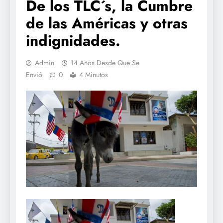
De los TLC´s, la Cumbre
de las Américas y otras
indignidades.
Admin
14 Años Desde Que Se
Envió
0
4 Minutos