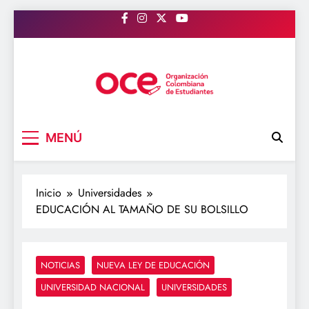
Saltar
al
contenido
OCE Colombia
Organización Colombiana de Estudiantes
MENÚ
Inicio
Universidades
EDUCACIÓN AL TAMAÑO DE SU BOLSILLO
NOTICIAS
NUEVA LEY DE EDUCACIÓN
UNIVERSIDAD NACIONAL
UNIVERSIDADES