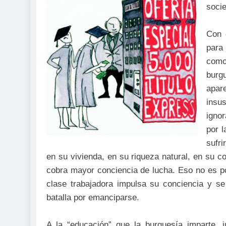
soci
Con 
para 
como
burg
apare
insu
igno
por l
sufri
en su vivienda, en su riqueza natural, en su 
cobra mayor conciencia de lucha. Eso no es por
clase trabajadora impulsa su conciencia y se
batalla por emanciparse.
A la “educación” que la burguesía imparte, 