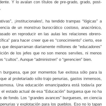
nte. Y lo avalan con títulos de pre-grado, grado, post-
.
ivas”, ¡institucionales!, ha tendido trampas “lógicas” a
ivencia de un monstruo burocrático costoso, anacrónico,
basado en reproducir en las aulas les relaciones obrero-
tífica” para hacer creer que es “conocimiento” cierto, ese
ia que desparraman diariamente millones de “educadores”
dición de los jefes que no son menos serviles, ni menos
s “cultos”. Aunque “administren” o “gerencien” bien.
ón burguesa, que por momentos fue exitosa sólo para la
que al proletariado sólo trajo penurias, gastos inmensos,
d pasmosa. Una educación emancipadora está todavía por
r el estado actual de esa “Educación” burguesa que no ha
as de fondo. Los “grandes avances” burgueses, en ciencia
penurias y explotación para los pueblos. Eso no lo tapan