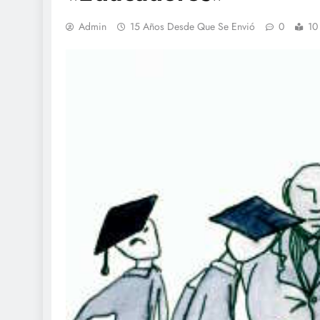
Admin
15 Años Desde Que Se Envió
0
10