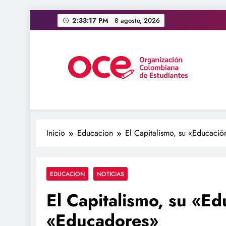
Saltar
2:33:18 PM
8 agosto, 2026
al
contenido
OCE Colombia
Organización Colombiana de Estudiantes
Inicio
Educacion
El Capitalismo, su «Educació
EDUCACION
NOTICIAS
El Capitalismo, su «Ed
«Educadores»