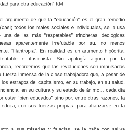
edad para otra educación” KM
el argumento de que la “educación” es el gran remedio
(casi) todos los males sociales e individuales, se la usa
 una de las más “respetables” trincheras ideológicas
uesas aparentemente irrefutable por su, no menos
nte, “filantropía”. En realidad es un arumento hipócrita,
stentable e ilusionista. Sin apología alguna por la
rancia, recordemos que las revoluciones son impulsadas
a fuerza inmensa de la clase trabajadora que, a pesar de
r los estragos del capitalismo, en su trabajo, en su salud,
conciencia, en su cultura y su estado de ánimo… cada día
 estar “bien educados” sino por, entre otras razones, la
 educa, con sus fuerzas propias, para afianzarse en la
junto a sus miserias y falacias, se la baña con saliva