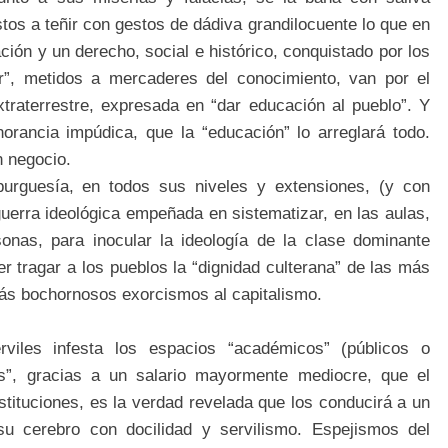
os a teñir con gestos de dádiva grandilocuente lo que en
ción y un derecho, social e histórico, conquistado por los
”, metidos a mercaderes del conocimiento, van por el
traterrestre, expresada en “dar educación al pueblo”. Y
norancia impúdica, que la “educación” lo arreglará todo.
n negocio.
 burguesía, en todos sus niveles y extensiones, (y con
erra ideológica empeñada en sistematizar, en las aulas,
nas, para inocular la ideología de la clase dominante
er tragar a los pueblos la “dignidad culterana” de las más
más bochornosos exorcismos al capitalismo.
rviles infesta los espacios “académicos” (públicos o
es”, gracias a un salario mayormente mediocre, que el
nstituciones, es la verdad revelada que los conducirá a un
su cerebro con docilidad y servilismo. Espejismos del