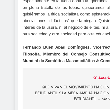
especialmente en la lucha contra la ignorancia 
en plena Batalla de las Ideas, quisiéramos a
quisiéramos la ética socialista como epistemol
aberraciones “didácticas” que la niegan. Quis
interés de la usura, ni al negocio de élites, ni
otra sociedad y otra sociedad para otra educa
Fernando Buen Abad Domínguez, Vicerrect
Filosofía, Miembro del Consejo Consult
Mundial de Semiótica Massmediática & Comu
Navegación
Anteri
de
QUE VIVAN EL MOVIMIENTO NACION
ESTUDIANTIL Y LA MESA AMPLIA NACION
entradas
ESTUDIANTIL – MAN