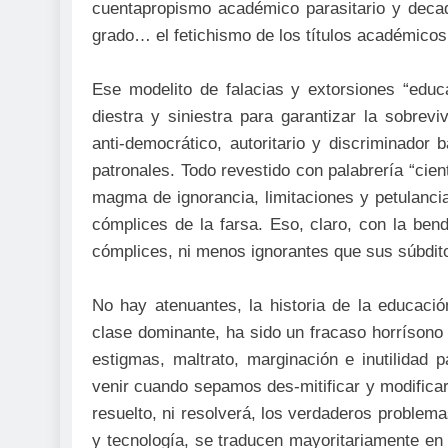
cuentapropismo académico parasitario y decade
grado… el fetichismo de los títulos académicos
Ese modelito de falacias y extorsiones “educat
diestra y siniestra para garantizar la sobrev
anti-democrático, autoritario y discriminador 
patronales. Todo revestido con palabrería “cien
magma de ignorancia, limitaciones y petulanc
cómplices de la farsa. Eso, claro, con la ben
cómplices, ni menos ignorantes que sus súbdito
No hay atenuantes, la historia de la educaci
clase dominante, ha sido un fracaso horrísono 
estigmas, maltrato, marginación e inutilida
venir cuando sepamos des-mitificar y modifica
resuelto, ni resolverá, los verdaderos problem
y tecnología, se traducen mayoritariamente en 