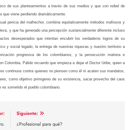
r eco de sus planteamientos a través de sus medios y que con nobel de
ivio que viene perdiendo dramáticamente.
usual pericia del malhechor, combina equitativamente métodos mafiosos y
leva, y que ha generado una percepción sustancialmente diferente incluso
 actos desesperados que intentan encubrir los verdaderos logros de su
o y social legado, la entrega de nuestras riquezas y nuestro territorio a
erización progresiva de los colombianos, y la persecución matrera e
 en Colombia. Pálido recuerdo que empieza a dejar el Doctor Uribe, quien a
ates continuos contra quienes no piensen como él ni acaten sus mandatos,
iares, como objetivo primigenio de su existencia, sacar provecho del caos
ue es sometido el pueblo colombiano.
or:
Siguiente:
ro.
¿Profesional para qué?