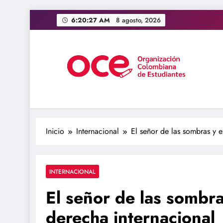
Saltar
6:20:28 AM
8 agosto, 2026
al
contenido
OCE Colombia
Organización Colombiana de Estudiantes
Inicio
Internacional
El señor de las sombras y e
INTERNACIONAL
El señor de las sombra
derecha internacional