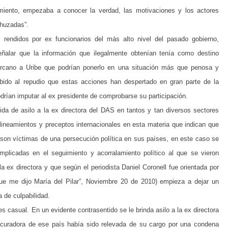
miento, empezaba a conocer la verdad, las motivaciones y los actores
chuzadas”.
 rendidos por ex funcionarios del más alto nivel del pasado gobierno,
ñalar que la información que ilegalmente obtenían tenía como destino
ercano a Uribe que podrían ponerlo en una situación más que penosa y
bido al repudio que estas acciones han despertado en gran parte de la
odrían imputar al ex presidente de comprobarse su participación.
da de asilo a la ex directora del DAS en tantos y tan diversos sectores
lineamientos y preceptos internacionales en esta materia que indican que
 son víctimas de una persecución política en sus países, en este caso se
implicadas en el seguimiento y acorralamiento político al que se vieron
ex directora y que según el periodista Daniel Coronell fue orientada por
ue me dijo María del Pilar”, Noviembre 20 de 2010) empieza a dejar un
 de culpabilidad.
 casual. En un evidente contrasentido se le brinda asilo a la ex directora
uradora de ese país había sido relevada de su cargo por una condena