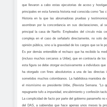
que llevaron a cabo estas ejecutorias de acoso y hostiga
principales en esta funesta historia real conocida como “las 
Historia en la que las abrumadoras pruebas y testimonios
asombran por la concordancia en sus declaraciones, al se
principal la casa de Nariño. Empleados del círculo más c
compleja en el caso de señalarlo directamente, no solo de
opinión pública, sino a la gravedad de los cargos que se le p
Es por demás entendible el rechazo que ha recibido la medi
(incluso muchos cercanos a Uribe), que en contravía de los 
esta figura se debe otorgar exclusivamente a individuos que
ha otorgado con fines absolutorios a una de las directas 
sometidos muchos colombianos. La habilidosa maniobra de la 
el mismísimo ex presidente Uribe, (Revista Semana. “Lo q
repugnante tufo a impunidad, encubrimiento y confesión tacita
La complicidad de facto por parte del gobierno panameño no es
del DAS, a sabiendas que hace apenas unos meses la proc