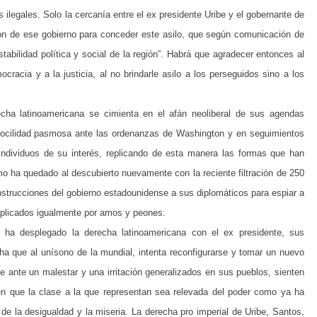
ilegales. Solo la cercanía entre el ex presidente Uribe y el gobernante de
sión de ese gobierno para conceder este asilo, que según comunicación de
stabilidad política y social de la región”. Habrá que agradecer entonces al
acia y a la justicia, al no brindarle asilo a los perseguidos sino a los
cha latinoamericana se cimienta en el afán neoliberal de sus agendas
a docilidad pasmosa ante las ordenanzas de Washington y en seguimientos
 individuos de su interés, replicando de esta manera las formas que han
mo ha quedado al descubierto nuevamente con la reciente filtración de 250
nstrucciones del gobierno estadounidense a sus diplomáticos para espiar a
aplicados igualmente por amos y peones.
 ha desplegado la derecha latinoamericana con el ex presidente, sus
ha que al unísono de la mundial, intenta reconfigurarse y tomar un nuevo
e ante un malestar y una irritación generalizados en sus pueblos, sienten
men que la clase a la que representan sea relevada del poder como ya ha
 de la desigualdad y la miseria. La derecha pro imperial de Uribe, Santos,