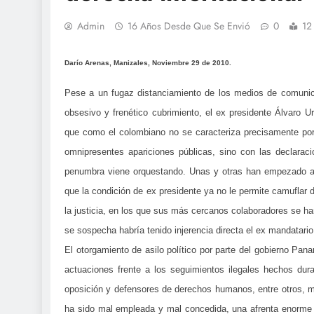
Admin
16 Años Desde Que Se Envió
0
12
Darío Arenas, Manizales, Noviembre 29 de 2010.
Pese a un fugaz distanciamiento de los medios de comunica
obsesivo y frenético cubrimiento, el ex presidente Álvaro U
que como el colombiano no se caracteriza precisamente po
omnipresentes apariciones públicas, sino con las declarac
penumbra viene orquestando. Unas y otras han empezado a d
que la condición de ex presidente ya no le permite camuflar 
la justicia, en los que sus más cercanos colaboradores se ha
se sospecha habría tenido injerencia directa el ex mandatario
El otorgamiento de asilo político por parte del gobierno Pan
actuaciones frente a los seguimientos ilegales hechos dura
oposición y defensores de derechos humanos, entre otros, m
ha sido mal empleada y mal concedida, una afrenta enorme 