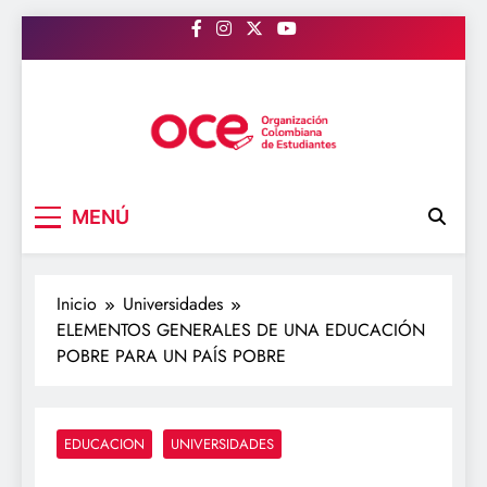
Saltar
al
contenido
OCE Colombia
Organización Colombiana de Estudiantes
MENÚ
Inicio
Universidades
ELEMENTOS GENERALES DE UNA EDUCACIÓN
POBRE PARA UN PAÍS POBRE
EDUCACION
UNIVERSIDADES