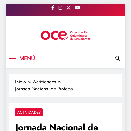
Saltar
al
contenido
OCE Colombia
Organización Colombiana de Estudiantes
MENÚ
Inicio
Actividades
Jornada Nacional de Protesta
ACTIVIDADES
Jornada Nacional de