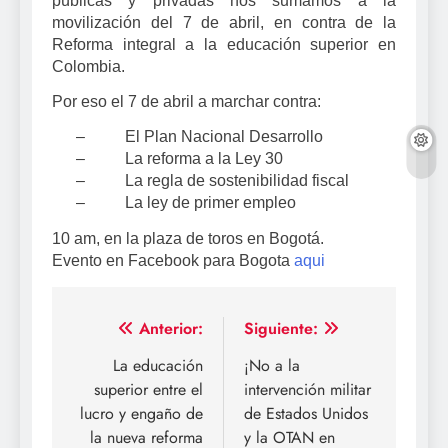
públicas y privadas nos sumamos a la
movilización del 7 de abril, en contra de la
Reforma integral a la educación superior en
Colombia.
Por eso el 7 de abril a marchar contra:
–
El Plan Nacional Desarrollo
–
La reforma a la Ley 30
–
La regla de sostenibilidad fiscal
–
La ley de primer empleo
10 am, en la plaza de toros en Bogotá.
Evento en Facebook para Bogota
aqui
Navegación
Anterior:
Siguiente:
de
La educación
¡No a la
superior entre el
intervención militar
entradas
lucro y engaño de
de Estados Unidos
la nueva reforma
y la OTAN en