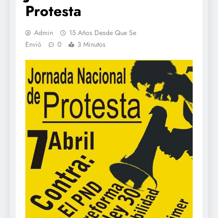
Protesta
Admin
15 Años Desde Que Se
Envió
0
3 Minutos