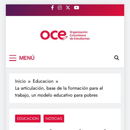
Saltar
al
contenido
OCE Colombia
Organización Colombiana de Estudiantes
MENÚ
Inicio
Educacion
La articulación, base de la formación para el
trabajo, un modelo educativo para pobres
EDUCACION
NOTICIAS