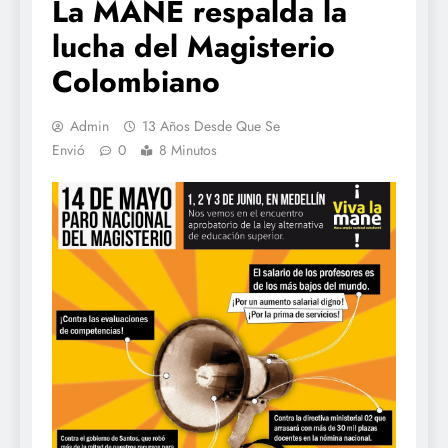
La MANE respalda la
lucha del Magisterio
Colombiano
Admin
13 Años Desde Que Se
Envió
0
8 Minutos