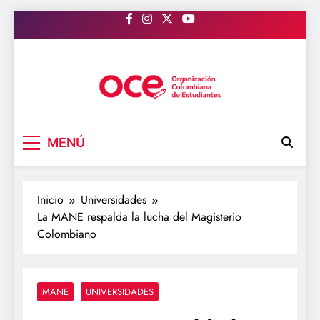
Saltar
al
contenido
OCE Colombia
Organización Colombiana de Estudiantes
MENÚ
Inicio
Universidades
La MANE respalda la lucha del Magisterio
Colombiano
MANE
UNIVERSIDADES