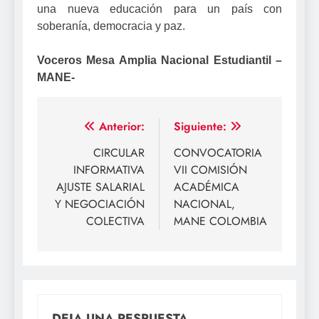
una nueva educación para un país con
soberanía, democracia y paz.
Voceros Mesa Amplia Nacional Estudiantil –
MANE-
Navegación
Anterior:
Siguiente:
de
CIRCULAR
CONVOCATORIA
INFORMATIVA
VII COMISIÓN
entradas
AJUSTE SALARIAL
ACADÉMICA
Y NEGOCIACIÓN
NACIONAL,
COLECTIVA
MANE COLOMBIA
DEJA UNA RESPUESTA