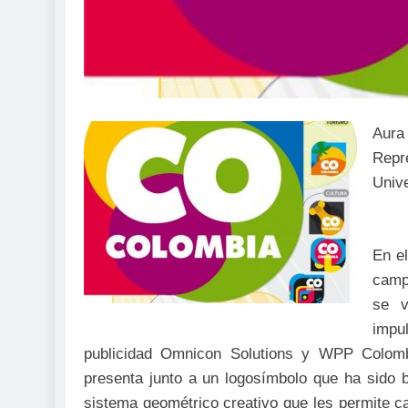
Aura
Repre
Univ
En e
camp
se v
impu
publicidad Omnicon Solutions y WPP Colomb
presenta junto a un logosímbolo que ha sido 
sistema geométrico creativo que les permite 