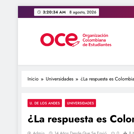
Saltar
3:20:35 AM
8 agosto, 2026
al
contenido
OCE Colombia
Organización Colombiana de Estudiantes
Inicio
Universidades
¿La respuesta es Colombi
U. DE LOS ANDES
UNIVERSIDADES
¿La respuesta es Col
Admin
14 Años Desde Que Se Envió
0
8 