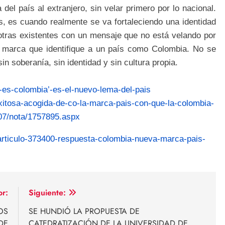
 del país al extranjero, sin velar primero por lo nacional.
aís, es cuando realmente se va fortaleciendo una identidad
 otras existentes con un mensaje que no está velando por
a marca que identifique a un país como Colombia. No se
n soberanía, sin identidad y sin cultura propia.
a-es-colombia’-es-el-nuevo-lema-del-pais
xitosa-acogida-de-co-la-marca-pais-con-que-la-colombia-
07/nota/1757895.aspx
/articulo-373400-respuesta-colombia-nueva-marca-pais-
or:
Siguiente:
OS
SE HUNDIÓ LA PROPUESTA DE
DE
CATEDRATIZACIÓN DE LA UNIVERSIDAD DE