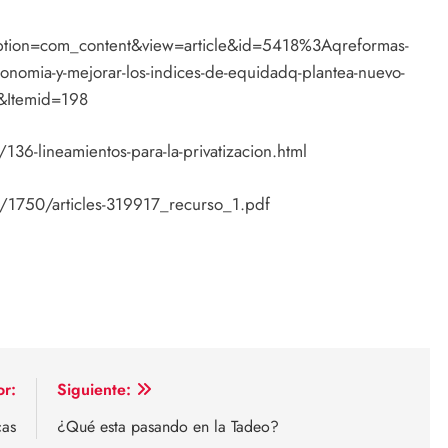
option=com_content&view=article&id=5418%3Aqreformas-
conomia-y-mejorar-los-indices-de-equidadq-plantea-nuevo-
s&Itemid=198
6-lineamientos-para-la-privatizacion.html
/1750/articles-319917_recurso_1.pdf
or:
Siguiente:
cas
¿Qué esta pasando en la Tadeo?