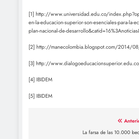
[1] http://www.universidad.edu.co/index.php?
en-la-educacion-superior-son-esenciales-para-la-e
plan-nacional-de-desarrollo&catid=16%3Anoticia
[2] http://manecolombia.blogspot.com/2014/08/13
[3] http://www.dialogoeducacionsuperior.edu.co
[4] IBIDEM
[5] IBIDEM
Navegación
Anteri
de
La farsa de las 10.000 be