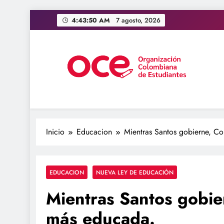
Saltar
4:43:51 AM
7 agosto, 2026
al
contenido
OCE Colombia
Organización Colombiana de Estudiantes
Inicio
Educacion
Mientras Santos gobierne, C
EDUCACION
NUEVA LEY DE EDUCACIÓN
Mientras Santos gobie
más educada.