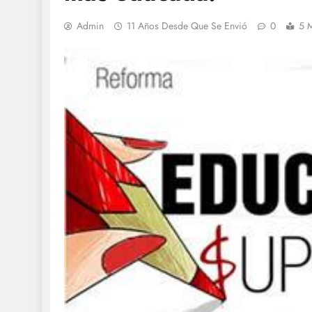
Admin
11 Años Desde Que Se Envió
0
5 