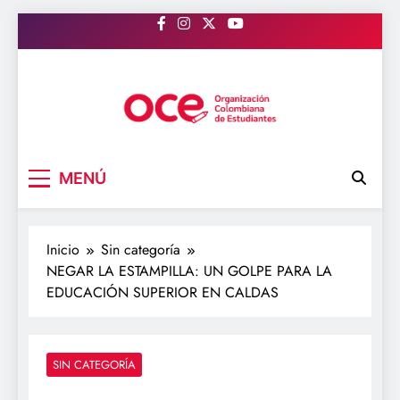
Saltar
al
contenido
OCE Colombia
Organización Colombiana de Estudiantes
MENÚ
Inicio
Sin categoría
NEGAR LA ESTAMPILLA: UN GOLPE PARA LA
EDUCACIÓN SUPERIOR EN CALDAS
SIN CATEGORÍA