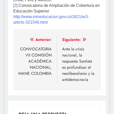
[3]
Convocatoria de Ampliación de Cobertura en
Educación Superior
http://www.mineducacion.gov.co/1621/w3-
article-321546.html
Navegación
Anterior:
Siguiente:
de
CONVOCATORIA
Ante la crisis
VII COMISIÓN
nacional, la
entradas
ACADÉMICA
respuesta Santista
NACIONAL,
es profundizar el
MANE COLOMBIA
neoliberalismo y la
antidemocracia