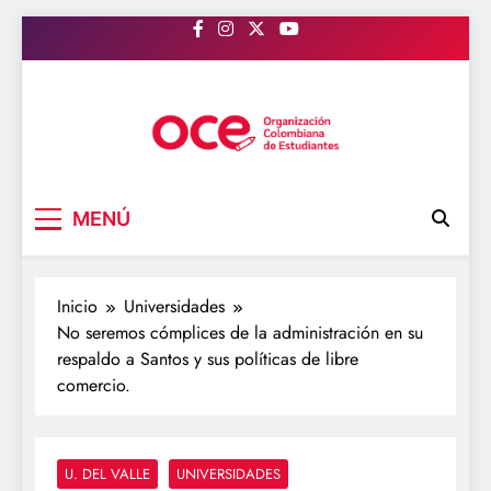
Saltar
al
contenido
OCE Colombia
Organización Colombiana de Estudiantes
MENÚ
Inicio
Universidades
No seremos cómplices de la administración en su
respaldo a Santos y sus políticas de libre
comercio.
U. DEL VALLE
UNIVERSIDADES