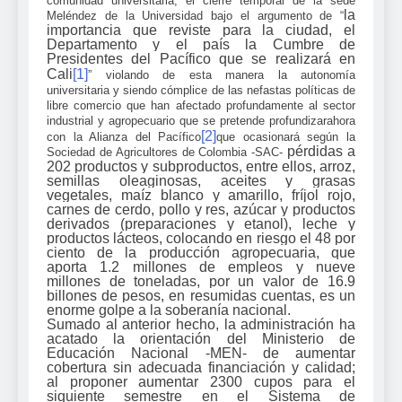
comunidad universitaria, el cierre temporal de la sede
la
Meléndez de la Universidad bajo el argumento de “
importancia que reviste para la ciudad, el
Departamento y el país la Cumbre de
Presidentes del Pacífico que se realizará en
Cali
[1]
” violando de esta manera la autonomía
universitaria y siendo cómplice de las nefastas políticas de
libre comercio que han afectado profundamente al sector
industrial y agropecuario que se pretende profundizarahora
[2]
con la Alianza del Pacífico
que ocasionará según la
pérdidas a
Sociedad de Agricultores de Colombia -SAC-
202 productos y subproductos, entre ellos, arroz,
semillas oleaginosas, aceites y grasas
vegetales, maíz blanco y amarillo, fríjol rojo,
carnes de cerdo, pollo y res, azúcar y productos
derivados (preparaciones y etanol), leche y
productos lácteos, colocando en riesgo el 48 por
ciento de la producción agropecuaria, que
aporta 1.2 millones de empleos y nueve
millones de toneladas, por un valor de 16.9
billones de pesos, en resumidas cuentas, es un
enorme golpe a la soberanía nacional.
Sumado al anterior hecho, la administración ha
acatado la orientación del Ministerio de
Educación Nacional -MEN- de aumentar
cobertura sin adecuada financiación y calidad;
al proponer aumentar 2300 cupos para el
siguiente semestre en el Sistema de