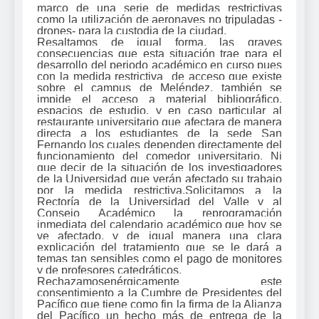
marco de una serie de medidas restrictivas
como la utilización de aeronaves no tripuladas -
drones- para la custodia de la ciudad.
Resaltamos de igual forma, las graves
consecuencias que esta situación trae para el
desarrollo del periodo académico en curso pues
con la medida restrictiva de acceso que existe
sobre el campus de Meléndez, también se
impide el acceso a material bibliográfico,
espacios de estudio, y en caso particular al
restaurante universitario que afectara de manera
directa a los estudiantes de la sede San
Fernando los cuales dependen directamente del
funcionamiento del comedor universitario. Ni
que decir de la situación de los investigadores
de la Universidad que verán afectado su trabajo
por la medida restrictiva.Solicitamos a la
Rectoría de la Universidad del Valle y al
Consejo Académico la reprogramación
inmediata del calendario académico que hoy se
ve afectado, y de igual manera una clara
explicación del tratamiento que se le dará a
temas tan sensibles como el pago de monitores
y de profesores catedráticos.
Rechazamosenérgicamente este
consentimiento a la Cumbre de Presidentes del
Pacífico que tiene como fin la firma de la Alianza
del Pacífico un hecho más de entrega de la