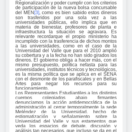
Regionalización y poder cumplir con los criterios
de participación de la nueva bolsa concursable
del MEN
[3]
, como es bien sabido estos dineros
son trasferidos por una sola vez a las
universidades públicas, ello implica que en
materia de bienestar, profesores de planta e
infraestructura la situación se agravara. Es
relevante recordarque el propio ministerio ha
incumplido con la trasferencia de dichos montos
a las universidades, como en el caso de la
Universidad del Valle que para el 2010 amplió
su cobertura y a la fecha no han sido girados los
dineros. El gobierno obliga a hacer más, con el
mismo presupuesto, política nefasta para las
universidades, institutos técnicos y tecnológicos,
es la misma política que se aplica en el SENA
con el desmonte de los parafiscales y en Bellas
Artes para negar los recursos para su
funcionamiento.
Los Representantes Estudiantiles a los distintos
cuerpos colegiados abajo firmantes
denunciamos la acción antidemocrática de la
administración al cerrar temporalmente la sede
Meléndez de la Universidad, hecho de
estigmatización y señalamiento sobre la
Universidad del Valle y sus estamentos que
veda los espacios de debate, discusión y
análisis tan necesarios, que incluso se da en el