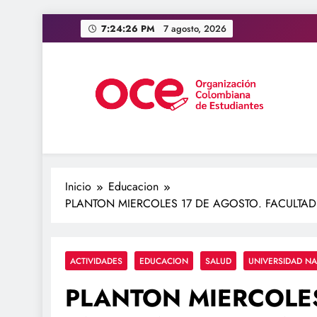
Saltar
7:24:27 PM
7 agosto, 2026
al
contenido
OCE Colombia
Organización Colombiana de Estudiantes
Inicio
Educacion
PLANTON MIERCOLES 17 DE AGOSTO. FACULTAD
ACTIVIDADES
EDUCACION
SALUD
UNIVERSIDAD N
PLANTON MIERCOLES