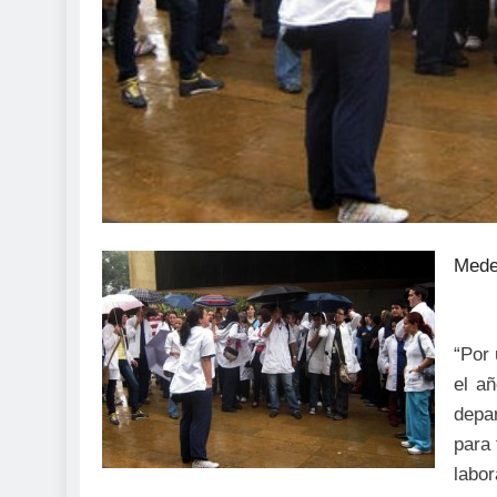
Medel
“Por 
el a
depar
para 
labor