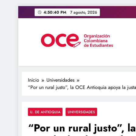
Saltar
4:50:41 PM
7 agosto, 2026
al
contenido
OCE Colombia
Organización Colombiana de Estudiantes
Inicio
Universidades
“Por un rural justo”, la OCE Antioquia apoya la just
U. DE ANTIOQUIA
UNIVERSIDADES
“Por un rural justo”, 