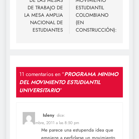
DE LAS MESAS
MOVIMIENTO
entradas
DE TRABAJO DE
ESTUDIANTIL
LA MESA AMPLIA
COLOMBIANO
NACIONAL DE
(EN
ESTUDIANTES
CONSTRUCCIÓN):
11 comentarios en “
PROGRAMA MINIMO
DEL MOVIMIENTO ESTUDIANTIL
UNIVERSITARIO
”
Isleny
dice:
2 noviembre, 2011 a las 8:50 pm
Me parece una estupenda idea que
empieze a perfirlarse un movimiento