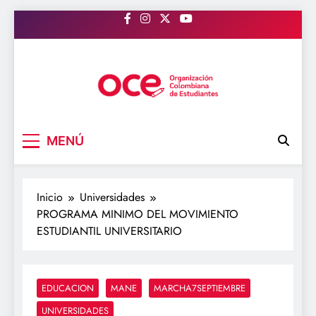
Saltar
al
contenido
OCE Colombia
Organización Colombiana de Estudiantes
MENÚ
Inicio
Universidades
PROGRAMA MINIMO DEL MOVIMIENTO
ESTUDIANTIL UNIVERSITARIO
EDUCACION
MANE
MARCHA7SEPTIEMBRE
UNIVERSIDADES