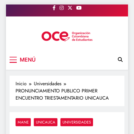
Saltar
al
contenido
OCE Colombia
Organización Colombiana de Estudiantes
MENÚ
Inicio
Universidades
PRONUNCIAMIENTO PUBLICO PRIMER
ENCUENTRO TRIESTAMENTARIO UNICAUCA
MANE
UNICAUCA
UNIVERSIDADES