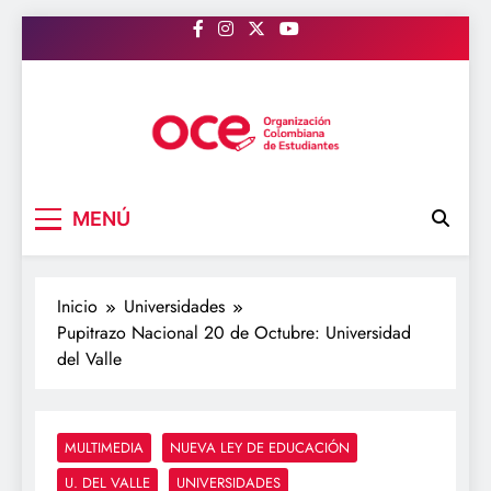
Saltar
al
contenido
OCE Colombia
Organización Colombiana de Estudiantes
MENÚ
Inicio
Universidades
Pupitrazo Nacional 20 de Octubre: Universidad
del Valle
MULTIMEDIA
NUEVA LEY DE EDUCACIÓN
U. DEL VALLE
UNIVERSIDADES