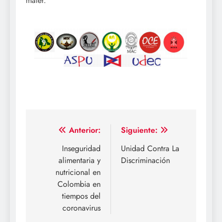
mater.
Navegación
Anterior:
Siguiente:
de
Inseguridad
Unidad Contra La
alimentaria y
Discriminación
entradas
nutricional en
Colombia en
tiempos del
coronavirus