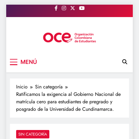
Saltar
al
contenido
OCE Colombia
Organización Colombiana de Estudiantes
MENÚ
Inicio
Sin categoría
Ratificamos la exigencia al Gobierno Nacional de
matrícula cero para estudiantes de pregrado y
posgrado de la Universidad de Cundinamarca.
SIN CATEGORÍA