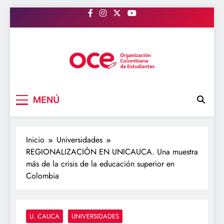
Saltar
al
contenido
OCE Colombia
Organización Colombiana de Estudiantes
MENÚ
Inicio
Universidades
REGIONALIZACIÓN EN UNICAUCA. Una muestra
más de la crisis de la educación superior en
Colombia
U. CAUCA
UNIVERSIDADES