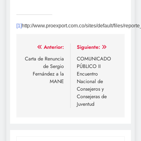
[1]
http://www.proexport.com.co/sites/default/files/repor
Navegación
Anterior:
Siguiente:
de
Carta de Renuncia
COMUNICADO
de Sergio
PÚBLICO II
entradas
Fernández a la
Encuentro
MANE
Nacional de
Consejeros y
Consejeras de
Juventud