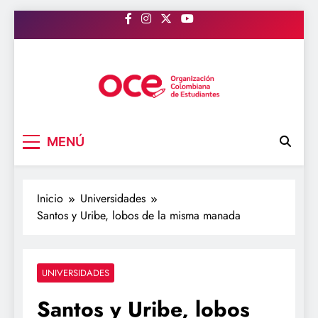
Saltar
al
contenido
OCE Colombia
Organización Colombiana de Estudiantes
MENÚ
Inicio
Universidades
Santos y Uribe, lobos de la misma manada
UNIVERSIDADES
Santos y Uribe, lobos