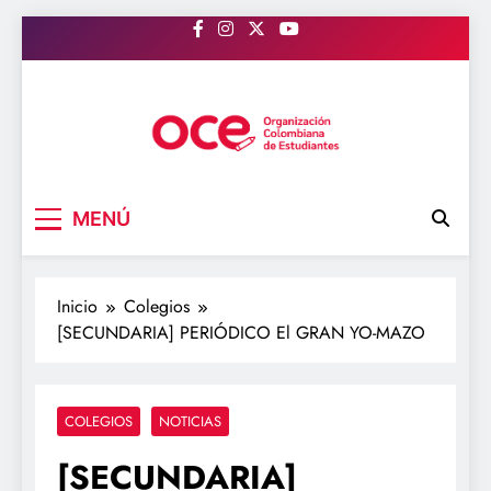
Saltar
al
contenido
OCE Colombia
Organización Colombiana de Estudiantes
MENÚ
Inicio
Colegios
[SECUNDARIA] PERIÓDICO El GRAN YO-MAZO
COLEGIOS
NOTICIAS
[SECUNDARIA]