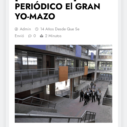
PERIÓDICO El GRAN
YO-MAZO
Admin
14 Años Desde Que Se
Envió
0
2 Minutos