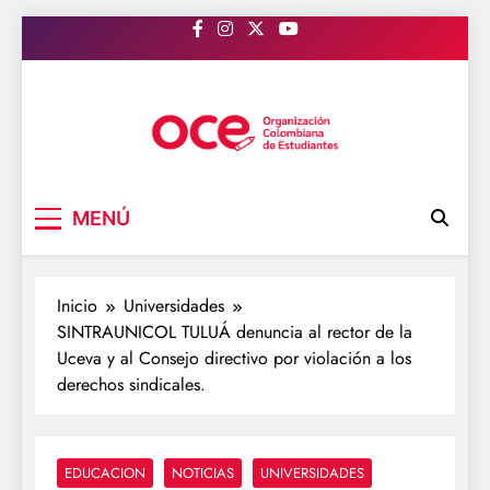
Saltar
al
contenido
OCE Colombia
Organización Colombiana de Estudiantes
MENÚ
Inicio
Universidades
SINTRAUNICOL TULUÁ denuncia al rector de la
Uceva y al Consejo directivo por violación a los
derechos sindicales.
EDUCACION
NOTICIAS
UNIVERSIDADES