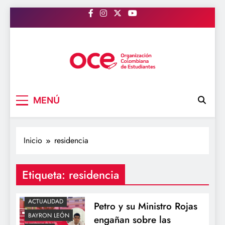
Saltar
al
contenido
OCE Colombia
Organización Colombiana de Estudiantes
MENÚ
Inicio
residencia
Etiqueta:
residencia
ACTUALIDAD
Petro y su Ministro Rojas
BAYRON LEÓN
engañan sobre las