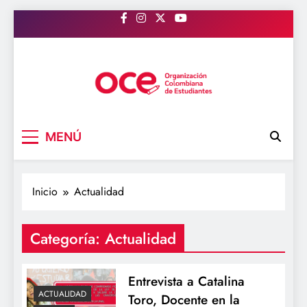
Saltar
al
contenido
OCE Colombia
Organización Colombiana de Estudiantes
MENÚ
Inicio
Actualidad
Categoría:
Actualidad
Entrevista a Catalina
ACTUALIDAD
Toro, Docente en la