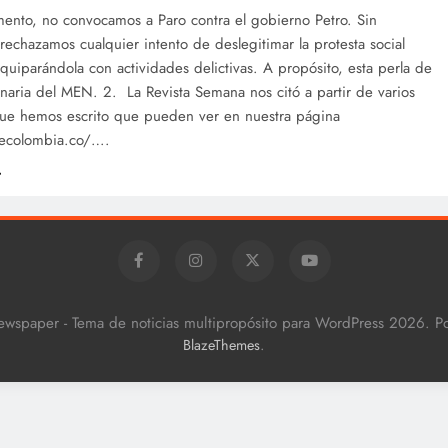
ento, no convocamos a Paro contra el gobierno Petro. Sin
echazamos cualquier intento de deslegitimar la protesta social
equiparándola con actividades delictivas. A propósito, esta perla de
naria del MEN. 2. La Revista Semana nos citó a partir de varios
 que hemos escrito que pueden ver en nuestra página
cecolombia.co/….
ewspaper - Tema de noticias multipropósito para WordPress 2026. 
.
BlazeThemes