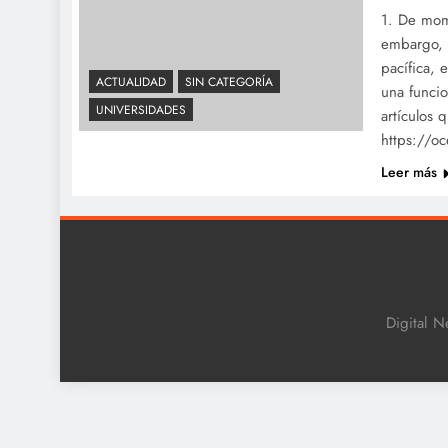
1. De mom
embargo, r
pacífica, 
ACTUALIDAD
SIN CATEGORÍA
una funcio
UNIVERSIDADES
artículos
https://o
Leer más
Digital N