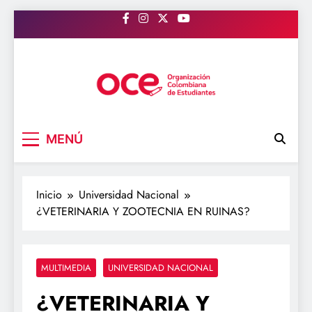
Saltar
al
contenido
OCE Colombia
Organización Colombiana de Estudiantes
MENÚ
Inicio
Universidad Nacional
¿VETERINARIA Y ZOOTECNIA EN RUINAS?
MULTIMEDIA
UNIVERSIDAD NACIONAL
¿VETERINARIA Y