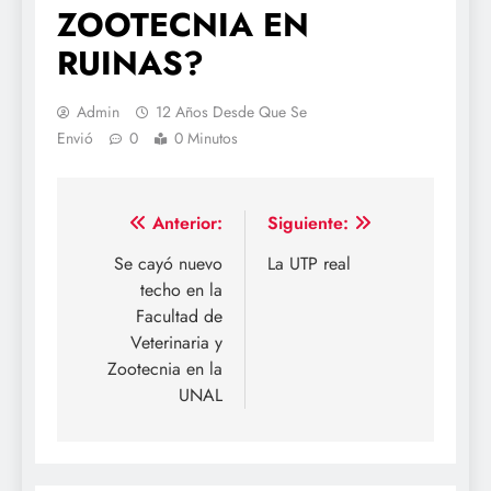
ZOOTECNIA EN
RUINAS?
Admin
12 Años Desde Que Se
Envió
0
0 Minutos
Navegación
Anterior:
Siguiente:
de
Se cayó nuevo
La UTP real
techo en la
entradas
Facultad de
Veterinaria y
Zootecnia en la
UNAL