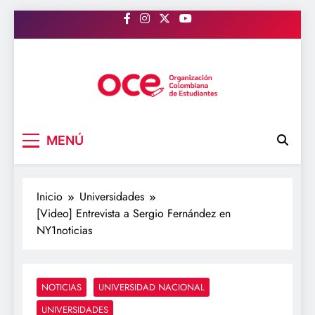
Saltar
al
contenido
OCE Colombia
Organización Colombiana de Estudiantes
MENÚ
Inicio
Universidades
[Video] Entrevista a Sergio Fernández en
NY1noticias
NOTICIAS
UNIVERSIDAD NACIONAL
UNIVERSIDADES