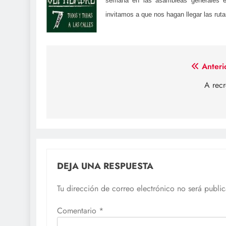
semana en las asambleas generales e
invitamos a que nos hagan llegar las rut
Navegación
Anteri
de
A rec
entradas
DEJA UNA RESPUESTA
Tu dirección de correo electrónico no será publi
Comentario
*