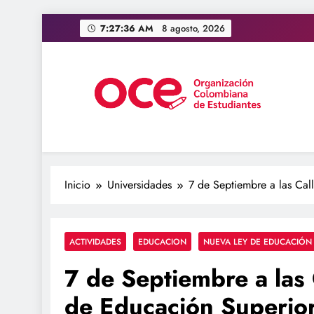
Saltar
7:27:38 AM
8 agosto, 2026
al
contenido
OCE Colombia
Organización Colombiana de Estudiantes
Inicio
Universidades
7 de Septiembre a las Cal
ACTIVIDADES
EDUCACION
NUEVA LEY DE EDUCACIÓN
7 de Septiembre a las 
de Educación Superio