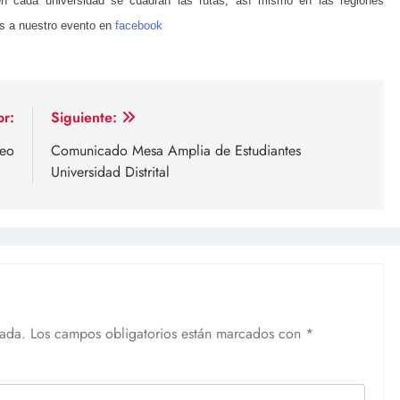
n cada universidad se cuadran las rutas,
así
mismo en las regiones
as a nuestro evento en
facebook
or:
Siguiente:
reo
Comunicado Mesa Amplia de Estudiantes
Universidad Distrital
cada.
Los campos obligatorios están marcados con
*