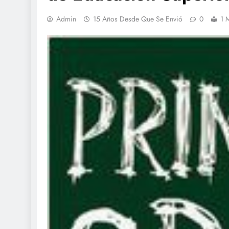
Admin
15 Años Desde Que Se Envió
0
1 