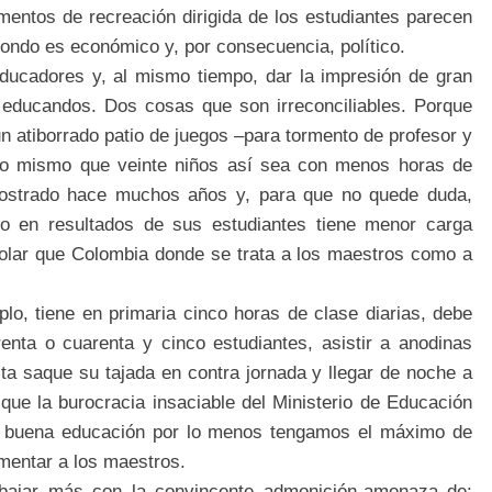
mentos de recreación dirigida de los estudiantes parecen
fondo es económico y, por consecuencia, político.
educadores y, al mismo tiempo, dar la impresión de gran
 educandos. Dos cosas que son irreconciliables. Porque
n atiborrado patio de juegos –para tormento de profesor y
lo mismo que veinte niños así sea con menos horas de
ostrado hace muchos años y, para que no quede duda,
ndo en resultados de sus estudiantes tiene menor carga
olar que Colombia donde se trata a los maestros como a
lo, tiene en primaria cinco horas de clase diarias, debe
renta o cuarenta y cinco estudiantes, asistir a anodinas
sta saque su tajada en contra jornada y llegar de noche a
 que la burocracia insaciable del Ministerio de Educación
s buena educación por lo menos tengamos el máximo de
mentar a los maestros.
abajar más con la convincente admonición-amenaza de: