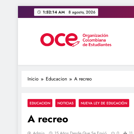
Saltar
1:52:15 AM
8 agosto, 2026
al
contenido
OCE Colombia
Organización Colombiana de Estudiantes
Inicio
Educacion
A recreo
EDUCACION
NOTICIAS
NUEVA LEY DE EDUCACIÓN
A recreo
Admin
15 Años Desde Que Se Envió
0
11