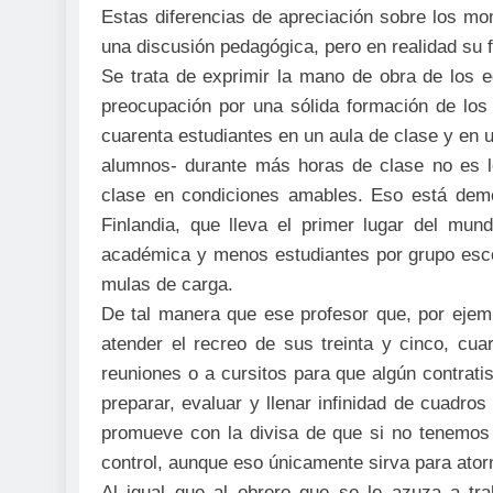
Estas diferencias de apreciación sobre los mo
una discusión pedagógica, pero en realidad su 
Se trata de exprimir la mano de obra de los 
preocupación por una sólida formación de los
cuarenta estudiantes en un aula de clase y en u
alumnos- durante más horas de clase no es 
clase en condiciones amables. Eso está dem
Finlandia, que lleva el primer lugar del mu
académica y menos estudiantes por grupo esc
mulas de carga.
De tal manera que ese profesor que, por ejemp
atender el recreo de sus treinta y cinco, cua
reuniones o a cursitos para que algún contrati
preparar, evaluar y llenar infinidad de cuadros
promueve con la divisa de que si no tenemo
control, aunque eso únicamente sirva para ator
Al igual que al obrero que se le azuza a tr