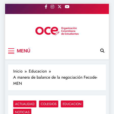
Saltar
al
contenido
OCE Colombia
Organización Colombiana de Estudiantes
MENÚ
Inicio
Educacion
A manera de balance de la negociación Fecode-
MEN
ACTUALIDAD
COLEGIOS
EDUCACION
NOTICIAS