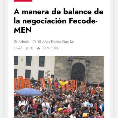
A manera de balance de
la negociación Fecode-
MEN
Admin
15 Años Desde Que Se
Envió
0
10 Minutos